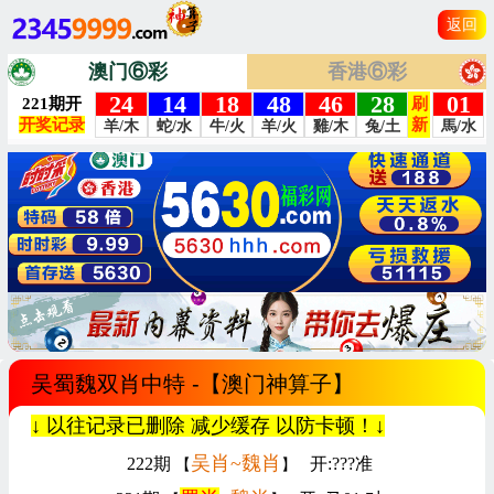
返回
澳门⑥彩
香港⑥彩