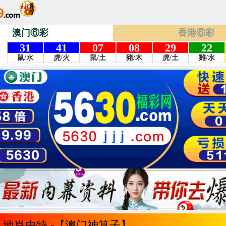
澳门⑥彩
香港⑥彩