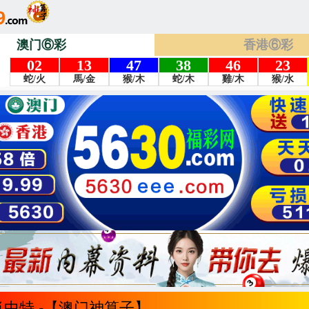
澳门⑥彩
香港⑥彩