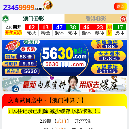
返回
澳门⑥彩
香港⑥彩