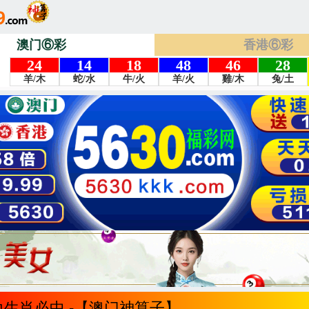
澳门⑥彩
香港⑥彩