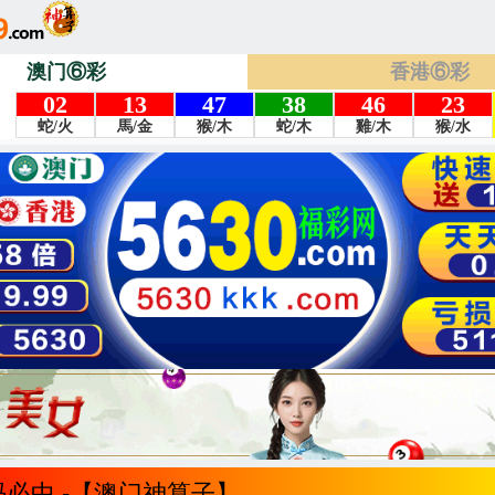
澳门⑥彩
香港⑥彩