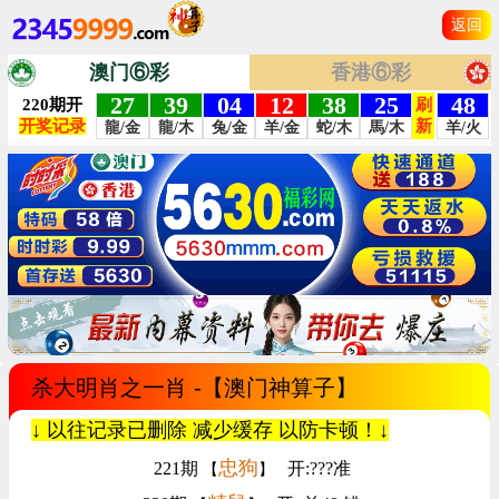
返回
澳门⑥彩
香港⑥彩