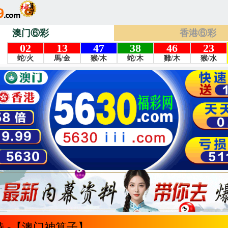
澳门⑥彩
香港⑥彩