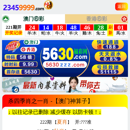
返回
澳门⑥彩
香港⑥彩