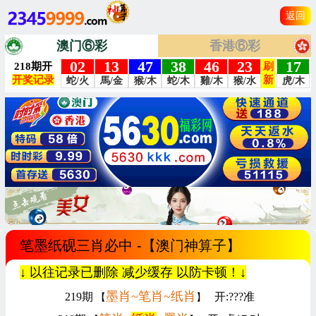
返回
澳门⑥彩
香港⑥彩