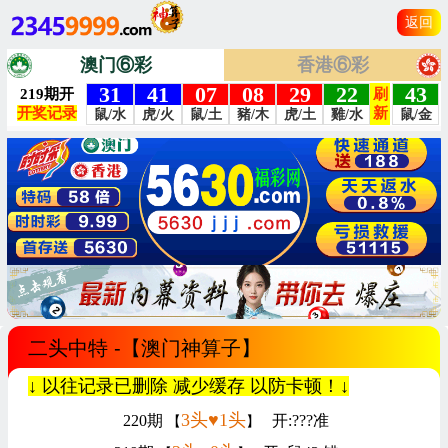
返回
澳门⑥彩
香港⑥彩