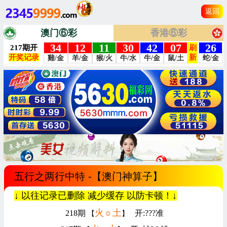
返回
澳门⑥彩
香港⑥彩