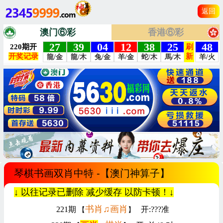
返回
澳门⑥彩
香港⑥彩