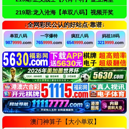
219期:龙入沧海
【单双八码】
视频开奖
↓全网彩民公认的好站点·靠谱↓
单双八码
一字爆特
疯狂八码
妈祖18码
987
9999
.com
765
9999
.com
654
9999
.com
321
9999
.com
澳门神算子【大小单双】