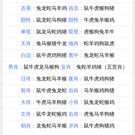
吉美：
兔龙蛇马羊鸡
凶丑：
鼠牛虎猴狗猪
阴性：
鼠龙蛇马狗猪
阳性：
牛虎兔羊猴鸡
单笔：
鼠龙马蛇鸡猪
双笔：
虎猴狗兔羊牛
天肖：
兔马猴猪牛龙
地肖：
蛇羊鸡狗鼠虎
白边：
鼠牛虎鸡狗猪
黑中：
兔龙蛇马羊猴
男肖：
鼠牛虎龙马猴狗
女肖：
兔蛇羊鸡猪（五宫肖）
日肖：
兔龙蛇马羊猴
夜肖：
鼠牛虎鸡狗猪
前肖：
鼠牛虎兔龙蛇
后肖：
马羊猴鸡狗猪
大肖：
牛虎马羊狗猪
小肖：
鼠兔龙蛇猴鸡
左肖：
鼠牛龙蛇猴鸡
右肖：
虎兔马羊狗猪
朝肖：
龙兔蛇马羊猴
夕肖：
鼠牛虎狗猪鸡