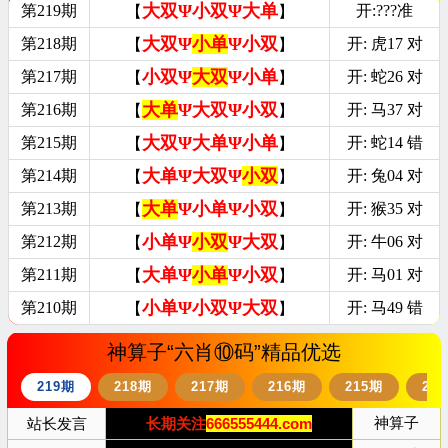
大
双
Ψ
小
双
Ψ
大
单
第219期
开:???准
【
】
大双Ψ
小单
Ψ小双
第218期
开: 虎17 对
【
】
小双Ψ
大双
Ψ小单
第217期
开: 蛇26 对
【
】
大单
Ψ大双Ψ小双
第216期
开: 马37 对
【
】
大双Ψ大单Ψ小单
第215期
开: 蛇14 错
【
】
大单Ψ大双Ψ
小双
第214期
开: 兔04 对
【
】
大单
Ψ小单Ψ小双
第213期
开: 猴35 对
【
】
小单Ψ
小双
Ψ大双
第212期
开: 牛06 对
【
】
大单Ψ
小单
Ψ小双
第211期
开: 马01 对
【
】
小单Ψ小双Ψ大双
第210期
开: 马49 错
【
】