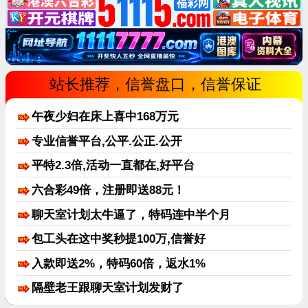
站长推荐，信誉盘口，信誉保证
午夜少妇在床上喜中168万元
专业信誉平台,公平.公正.公开
平特2.3倍,活动一直都在,好平台
六合彩49倍，注册即送88元！
聊天室计划太牛逼了，特码连中半个月
包工头在这中奖秒提100万,信誉好
入款即送2%，特码60倍，返水1%
隔壁老王跟聊天室计划发财了