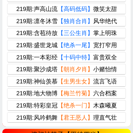
219期:声高山流
【高码低码】
微笑太甜
219期:凛冬沐雪
【独肖合肖】
风华绝代
219期:含苞待放
【三公生肖】
掌上明珠
219期:盛世龙城
【
绝杀一尾
】
宽打窄用
219期:一本彩经
【十码中特】
富贵双全
219期:聚沙成塔
【朝肖夕肖】
小赌怡情
219期:神仙羡慕
【生男生女】
流言飞语
219期:地大物博
【梅兰竹菊】
六合档案
219期:特彩皇冠
【绝杀一门】
木森曦夏
219期:风吟鹤舞
【君王恶人】
理直气壮