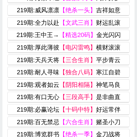
219期:威风凛凛
【
绝杀一头
】
吉祥如意
219期:全力以赴
【文武三肖】
财运乱滚
219期:王中王→
【精选20码】
金光闪闪
219期:厚此薄彼
【电闪雷鸣】
横财滚滚
219期:天兵天将
【三合生肖】
平步青云
219期:耐人寻味
【独合八码】
寒江自碧
219期:观者如云
【阴阳相隔】
神笔马良
219期:有口无心
【三段高手】
是非曲直
219期:必赢论坛
【十码中特】
好运常伴
219期:百无禁忌
【六合生肖】
赌圣小刀
219期:博览群书
【
绝杀一季
】
金刀战将