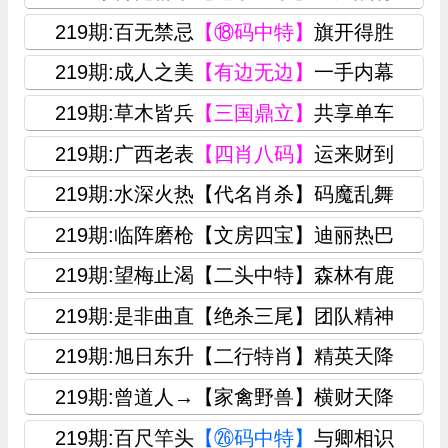
219期:百无禁忌
【⑱码中特】
旗开得胜
219期:成人之美
【有边无边】
一手内幕
219期:草木皆兵
【三国鼎立】
共享单车
219期:广西老表
【四肖八码】
运来财到
219期:水深火热
【代名肖杀】
码魔乱舞
219期:临阵磨枪
【
文房四宝
】
迪丽热巴
219期:望梅止渴
【二头中特】
森林有鹿
219期:是非曲直
【绝杀三尾】
团队精神
219期:旭日东升
【二行特肖】
精英天降
219期:曾道人→
【家禽野兽】
横财天降
219期:百尺竿头
【㉖码中特】
与卿相识