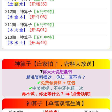
神算子【庄家怕了，密料大放送】
❓
你天天说想赢钱
精准资料摆这，你却一直不点？
✔
免费领资料 + 红包
✔
中奖就提，不中还包赔一次
再不试，你还等什么？
[点击领取]
神算子【单笔双笔生肖】