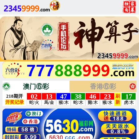
澳门⑥彩
香港⑥彩