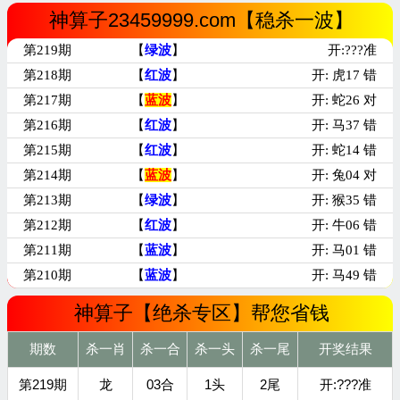
神算子23459999.com【稳杀一波】
第219期
【
绿
波
】
开:???准
第218期
【
红波
】
开: 虎17 错
第217期
【
蓝波
】
开: 蛇26 对
第216期
【
红波
】
开: 马37 错
第215期
【
红波
】
开: 蛇14 错
第214期
【
蓝波
】
开: 兔04 对
第213期
【
绿波
】
开: 猴35 错
第212期
【
红波
】
开: 牛06 错
第211期
【
蓝波
】
开: 马01 错
第210期
【
蓝波
】
开: 马49 错
神算子【绝杀专区】帮您省钱
期数
杀一肖
杀一合
杀一头
杀一尾
开奖结果
第219期
龙
03合
1
头
2
尾
开:???准