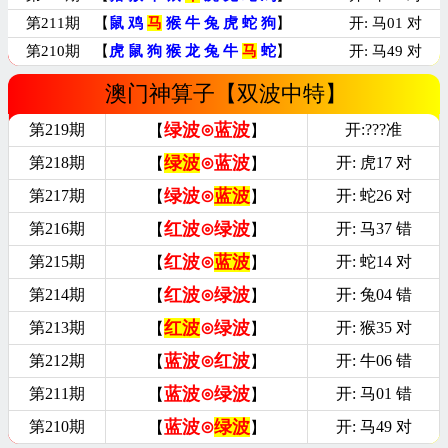
第211期
【
鼠 鸡
马
猴 牛 兔 虎 蛇 狗
】
开: 马01 对
第210期
【
虎 鼠 狗 猴 龙 兔 牛
马
蛇
】
开: 马49 对
澳门神算子【双波中特】
绿
波
⊙
蓝
波
第219期
开:???准
【
】
绿波
⊙蓝波
第218期
开: 虎17 对
【
】
绿波⊙
蓝波
第217期
开: 蛇26 对
【
】
红波⊙绿波
第216期
开: 马37 错
【
】
红波⊙
蓝波
第215期
开: 蛇14 对
【
】
红波⊙绿波
第214期
开: 兔04 错
【
】
红波
⊙绿波
第213期
开: 猴35 对
【
】
蓝波⊙红波
第212期
开: 牛06 错
【
】
蓝波⊙绿波
第211期
开: 马01 错
【
】
蓝波⊙
绿波
第210期
开: 马49 对
【
】