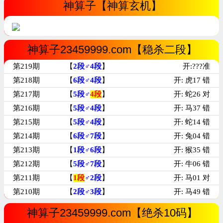
神算子【神算玄机】
神算子23459999.com【稳杀二段】
第219期
【
2
段
♂
4
段
】
开:???准
第218期
【
6段♂4段
】
开: 虎17 错
第217期
【
5段♂
4段
】
开: 蛇26 对
第216期
【
5段♂4段
】
开: 马37 错
第215期
【
5段♂4段
】
开: 蛇14 错
第214期
【
6段♂7段
】
开: 兔04 错
第213期
【
1段♂6段
】
开: 猴35 错
第212期
【
5段♂7段
】
开: 牛06 错
第211期
【
1段
♂2段
】
开: 马01 对
第210期
【
2段♂3段
】
开: 马49 错
神算子23459999.com【绝杀10码】