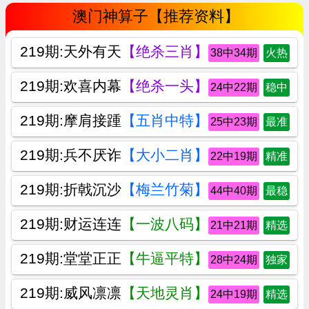
澳门神算子【推荐资料】
219期:天外有天
【绝杀三肖】
38中34期
火热
219期:欢喜内幕
【绝杀一头】
24中22期
稳中
219期:摩肩接踵
【五肖中特】
25中23期
最准
219期:兵不厌诈
【大小二肖】
22中19期
精准
219期:折戟沉沙
【梅兰竹菊】
44中40期
最稳
219期:财运连连
【一波八码】
21中21期
精选
219期:堂堂正正
【牛逼平特】
28中24期
独家
219期:威风凛凛
【天地灵肖】
24中19期
精选