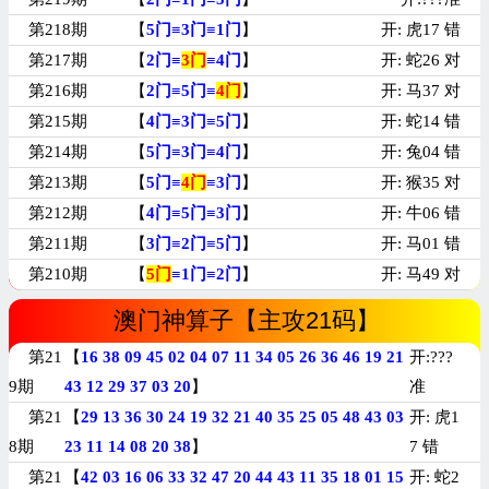
第218期
【
5门≡3门≡1门
】
开: 虎17 错
第217期
【
2门≡
3门
≡4门
】
开: 蛇26 对
第216期
【
2门≡5门≡
4门
】
开: 马37 对
第215期
【
4门≡3门≡5门
】
开: 蛇14 错
第214期
【
5门≡3门≡4门
】
开: 兔04 错
第213期
【
5门≡
4门
≡3门
】
开: 猴35 对
第212期
【
4门≡5门≡3门
】
开: 牛06 错
第211期
【
3门≡2门≡5门
】
开: 马01 错
第210期
【
5门
≡1门≡2门
】
开: 马49 对
澳门神算子【主攻21码】
第21
【
1
6
3
8
0
9
4
5
0
2
0
4
0
7
1
1
3
4
0
5
2
6
3
6
4
6
1
9
2
1
开:???
9期
4
3
1
2
2
9
3
7
0
3
2
0
】
准
第21
【
29 13 36 30 24 19 32 21 40 35 25 05 48 43 03
开: 虎1
8期
23 11 14 08 20 38
】
7 错
第21
【
42 03 16 06 33 32 47 20 44 43 11 35 18 01 15
开: 蛇2