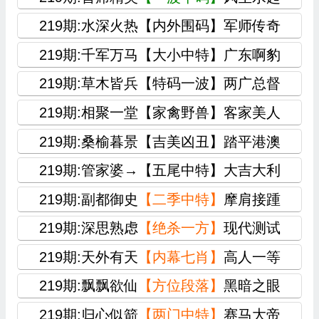
219期:水深火热
【内外围码】
军师传奇
219期:千军万马
【大小中特】
广东啊豹
219期:草木皆兵
【特码一波】
两广总督
219期:相聚一堂
【家禽野兽】
客家美人
219期:桑榆暮景
【吉美凶丑】
踏平港澳
219期:管家婆→
【五尾中特】
大吉大利
219期:副都御史
【二季中特】
摩肩接踵
219期:深思熟虑
【
绝杀一方
】
现代测试
219期:天外有天
【内幕七肖】
高人一等
219期:飘飘欲仙
【方位段落】
黑暗之眼
219期:归心似箭
【两门中特】
赛马大帝